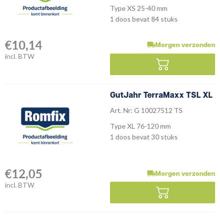
Type XS 25-40 mm
1 doos bevat 84 stuks
€
10,14
Morgen verzonden
incl. BTW
GutJahr TerraMaxx TSL XL
Art. Nr: G 10027512 TS
Type XL 76-120 mm
1 doos bevat 30 stuks
€
12,05
Morgen verzonden
incl. BTW