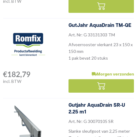
incl. BTW
GutJahr AquaDrain TM-QE
Art. Nr: G 33131303 TM
Afvoerrooster vierkant 23 x 150 x
150 mm
1 pak bevat 20 stuks
€
182,79
Morgen verzonden
incl. BTW
Gutjahr AquaDrain SR-U
2.25 m1
Art. Nr: G 30070105 SR
Slanke sleufgoot van 2,25 meter