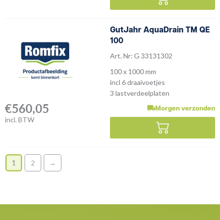
GutJahr AquaDrain TM QE
100
Art. Nr: G 33131302
100 x 1000 mm
incl 6 draaivoetjes
3 lastverdeelplaten
€
560,05
Morgen verzonden
incl. BTW
1
2
→