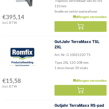
Traploos verstelbaar van 65 tot
110 mm
Snelle en nette waterafvoer
€
395,14
Morgen verzonden
incl. BTW
GutJahr TerraMaxx TSL
2XL
Art. Nr: G 10021220 TS
Type 2XL 120-208 mm
1 doos bevat 30 stuks
€
15,58
Morgen verzonden
incl. BTW
Gutjahr TerraMaxx RS-pad