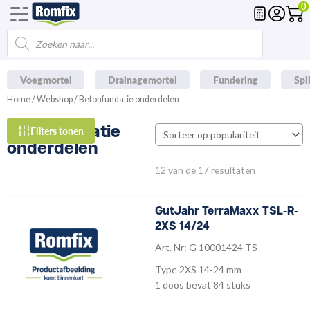
0
Spring
naar
Products
de
search
inhoud
Voegmortel
Drainagemortel
Fundering
Spl
Home
/
Webshop
/ Betonfundatie onderdelen
Betonfundatie
Filters tonen
onderdelen
12 van de 17 resultaten
GutJahr TerraMaxx TSL-R-
2XS 14/24
Art. Nr: G 10001424 TS
Type 2XS 14-24 mm
1 doos bevat 84 stuks