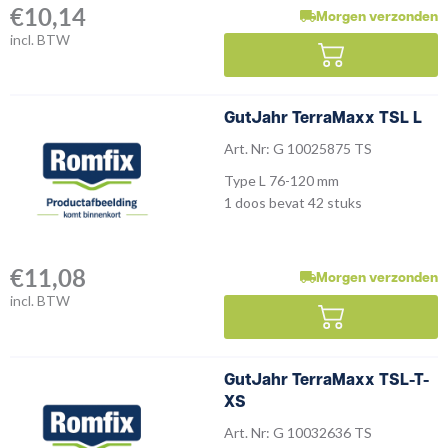
€
10,14
Morgen verzonden
incl. BTW
GutJahr TerraMaxx TSL L
Art. Nr: G 10025875 TS
Type L 76-120 mm
1 doos bevat 42 stuks
€
11,08
Morgen verzonden
incl. BTW
GutJahr TerraMaxx TSL-T-
XS
Art. Nr: G 10032636 TS