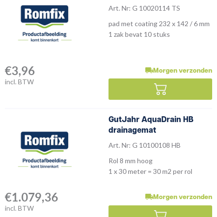
Art. Nr: G 10020114 TS
pad met coating 232 x 142 / 6 mm
1 zak bevat 10 stuks
€
3,96
Morgen verzonden
incl. BTW
GutJahr AquaDrain HB
drainagemat
Art. Nr: G 10100108 HB
Rol 8 mm hoog
1 x 30 meter = 30 m2 per rol
€
1.079,36
Morgen verzonden
incl. BTW