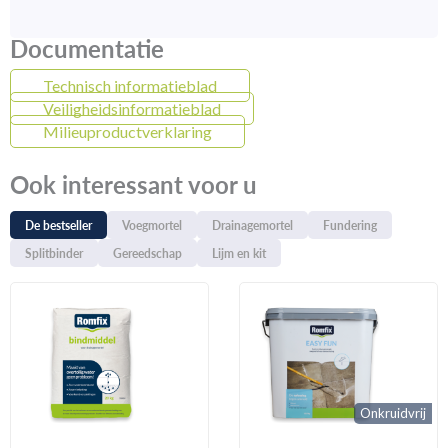
Documentatie
Technisch informatieblad
Veiligheidsinformatieblad
Milieuproductverklaring
Ook interessant voor u
De bestseller
Voegmortel
Drainagemortel
Fundering
Splitbinder
Gereedschap
Lijm en kit
Onkruidvrij