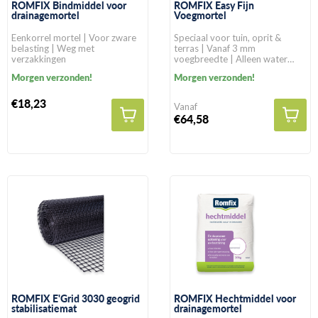
ROMFIX Bindmiddel voor
ROMFIX Easy Fijn
drainagemortel
Voegmortel
Eenkorrel mortel | Voor zware
Speciaal voor tuin, oprit &
belasting | Weg met
terras | Vanaf 3 mm
verzakkingen
voegbreedte | Alleen water
toevoegen
Morgen verzonden!
Morgen verzonden!
€18,23
Vanaf
€64,58
ROMFIX E'Grid 3030 geogrid
ROMFIX Hechtmiddel voor
stabilisatiemat
drainagemortel