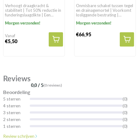
Verhoogt draagkracht &
Onmisbare schakel tussen tegel
stabiliteit | Tot 50% reductie in
en drainagemortel | Voorkomt
funderingslaagdikte | Een
losliggende bestrating |
levensduur van >100 jaar in
Geschikt voor alle
Morgen verzonden!
Morgen verzonden!
natuurlijke gronden
bestratingssoorten
€66,95
Vanaf
€5,50
Reviews
0,0 / 5
(0 reviews)
Beoordeling
5 sterren
(0)
4 sterren
(0)
3 sterren
(0)
2 sterren
(0)
1 sterren
(0)
Review schrijven