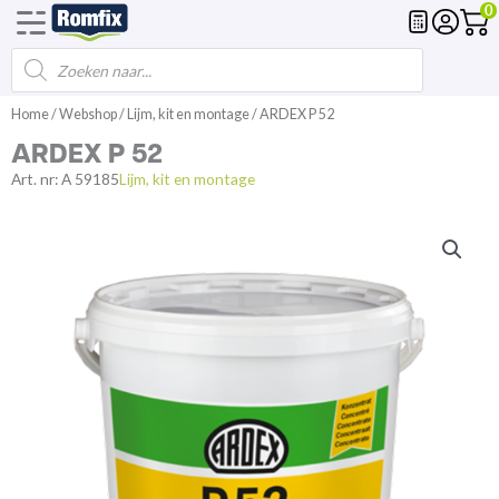
0
Products
Voegmortel
Drainagemortel
Fundering
Spl
search
Spring
Home
/
Webshop
/
Lijm, kit en montage
/ ARDEX P 52
naar
ARDEX P 52
de
inhoud
Art. nr:
A 59185
Lijm, kit en montage