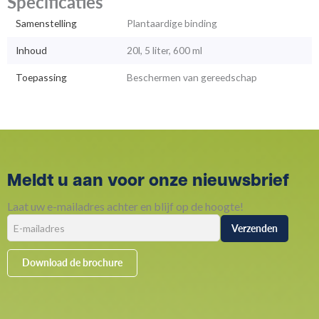
Specificaties
Samenstelling
Plantaardige binding
Inhoud
20l, 5 liter, 600 ml
Toepassing
Beschermen van gereedschap
Meldt u aan voor onze nieuwsbrief
Laat uw e-mailadres achter en blijf op de hoogte!
Download de brochure