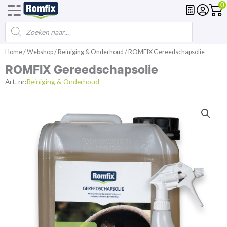
0
Products
Voegmortel
Drainagemortel
Fundering
Spl
search
Spring
Home
/
Webshop
/
Reiniging & Onderhoud
/ ROMFIX Gereedschapsolie
naar
ROMFIX Gereedschapsolie
de
inhoud
Art. nr:
Reiniging & Onderhoud