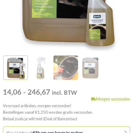
Prijsklasse:
14,06
-
246,67
incl. BTW
14,06
tot
Morgen verzonden
246,67
Voorraad artikelen, morgen verzonden!
Bestellingen vanaf €1.250 worden gratis verzonden.
Betaal zoals je wilt met iDeal of Bancontact
Klik om een keuze te maken
Kies je inhoud: