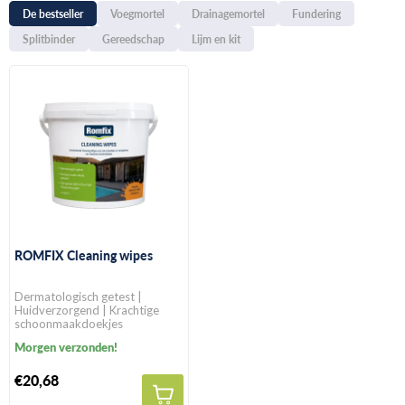
De bestseller
Voegmortel
Drainagemortel
Fundering
Splitbinder
Gereedschap
Lijm en kit
ROMFIX Cleaning wipes
Dermatologisch getest |
Huidverzorgend | Krachtige
schoonmaakdoekjes
Morgen verzonden!
€20,68