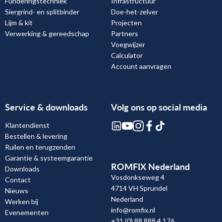
Funderingstechniek
Infrastructuur
Siergrind- en splitbinder
Doe-het-zelver
Lijm & kit
Projecten
Verwerking & gereedschap
Partners
Voegwijzer
Calculator
Account aanvragen
Service & downloads
Volg ons op social media
Klantendienst
Bestellen & levering
Ruilen en terugzenden
Garantie & systeemgarantie
ROMFIX Nederland
Downloads
Vosdonkseweg 4
Contact
4714 VH Sprundel
Nieuws
Nederland
Werken bij
info@romfix.nl
Evenementen
+31 (0) 88 888 4 176