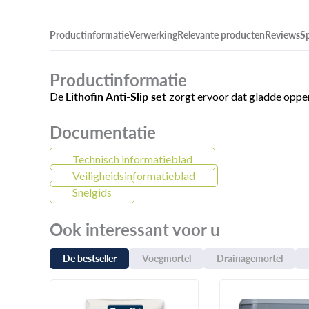
Productinformatie
Verwerking
Relevante producten
Reviews
Sp
Productinformatie
Lithofin Anti-Slip set
De
zorgt ervoor dat gladde opper
Documentatie
Technisch informatieblad
Veiligheidsinformatieblad
Snelgids
Ook interessant voor u
De bestseller
Voegmortel
Drainagemortel