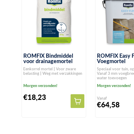
ROMFIX Bindmiddel
ROMFIX Easy F
voor drainagemortel
Voegmortel
Eenkorrel mortel | Voor zware
Speciaal voor tuin, op
belasting | Weg met verzakkingen
Vanaf 3 mm voegbree
water toevoegen
Morgen verzonden!
Morgen verzonden!
€18,23
Vanaf
€64,58