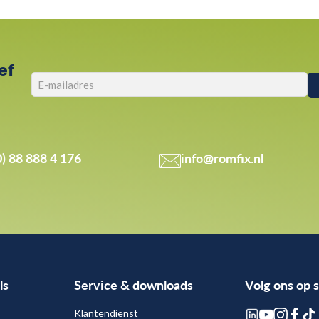
ef
0) 88 888 4 176
info@romfix.nl
ls
Service & downloads
Volg ons op 
Klantendienst