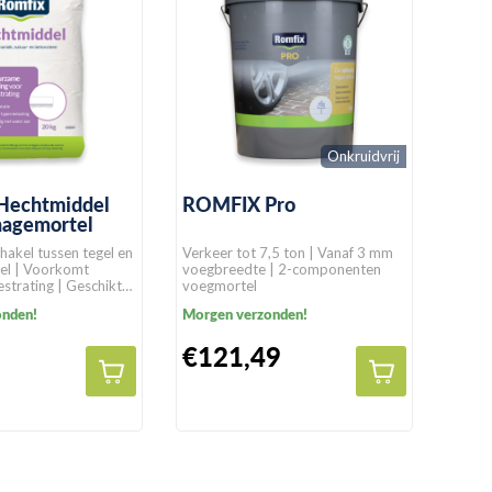
Onkruidvrij
echtmiddel
ROMFIX Pro
nagemortel
akel tussen tegel en
Verkeer tot 7,5 ton | Vanaf 3 mm
el | Voorkomt
voegbreedte | 2-componenten
estrating | Geschikt
voegmortel
tratingssoorten
onden!
Morgen verzonden!
€121,49