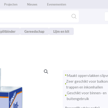
Projecten
Nieuws
Evenementen
Splitbinder
Gereedschap
Lijm en kit
Maakt oppervlakken slipvr
Zeer geschikt voor balkons
trappen en inkomhallen
Geschikt voor binnen- en
buitengebruik
Persoonlijk advies nodig?