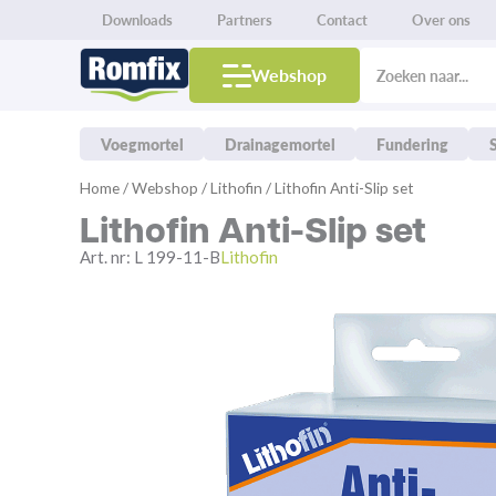
Downloads
Partners
Contact
Over ons
Products
search
Webshop
Voegmortel
Drainagemortel
Fundering
Spring
Home
/
Webshop
/
Lithofin
/ Lithofin Anti-Slip set
naar
Lithofin Anti-Slip set
de
inhoud
Art. nr:
L 199-11-B
Lithofin