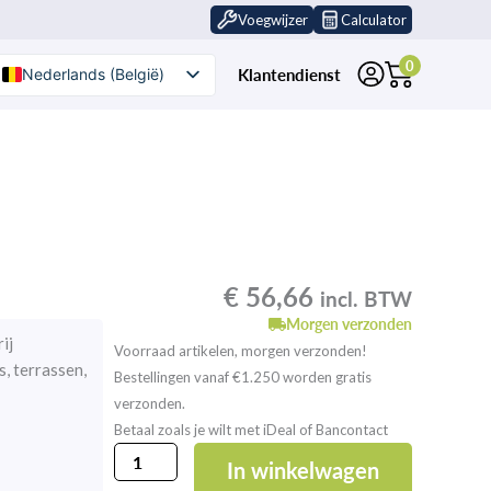
Voegwijzer
Calculator
0
Klantendienst
Nederlands (België)
Nederlands
€
56,66
incl. BTW
Morgen verzonden
ij
Voorraad artikelen, morgen verzonden!
, terrassen,
Bestellingen vanaf €1.250 worden gratis
verzonden.
Betaal zoals je wilt met iDeal of Bancontact
Lithofin
In winkelwagen
Anti-