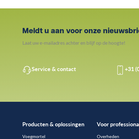
Meldt u aan voor onze nieuwsbri
Laat uw e-mailadres achter en blijf op de hoogte!
Service & contact
+31 (
Producten & oplossingen
Voor professiona
Voegmortel
Overheden