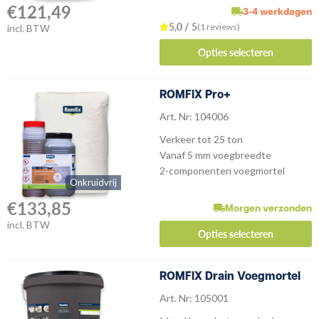
€
121,49
3-4 werkdagen
5,0 / 5
(1 reviews)
incl. BTW
Opties selecteren
ROMFIX Pro+
Art. Nr: 104006
Verkeer tot 25 ton
Vanaf 5 mm voegbreedte
2-componenten voegmortel
Onkruidvrij
€
133,85
Morgen verzonden
incl. BTW
Opties selecteren
ROMFIX Drain Voegmortel
Art. Nr: 105001