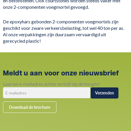
en betonstenen. Ook courtstones worden steeds vaker met
onze 2-componenten voegmortel gevoegd.
De epoxyhars gebonden 2-componenten voegmortels zijn
geschikt voor zware verkeersbelasting, tot wel 40 ton per as.
Al onze verpakkingen zijn duurzaam vervaardigd uit
gerecycled plastic!
Meldt u aan voor onze nieuwsbrief
Laat uw e-mailadres achter en blijf op de hoogte!
Download de brochure