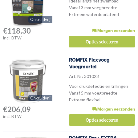
Ideaal langs het zwembad
Vanaf 3 mm voegbreedte
Extreem waterdoorlatend
Onkruidvrij
€
118,30
Morgen verzonden
incl. BTW
Opties selecteren
ROMFIX Flexvoeg
Voegmortel
Art. Nr: 301023
Voor drukdetectie en trillingen
Vanaf 5 mm voegbreedte
Onkruidvrij
Extreem flexibel
€
206,09
Morgen verzonden
incl. BTW
Opties selecteren