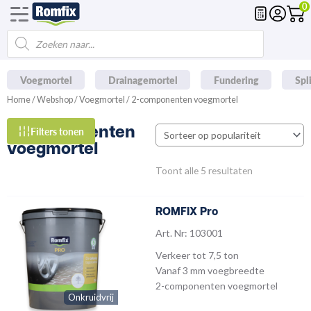
0
Spring
naar
Products
de
search
inhoud
Voegmortel
Drainagemortel
Fundering
Spl
Home
/
Webshop
/
Voegmortel
/ 2-componenten voegmortel
2-componenten
Filters tonen
voegmortel
Gesorteerd
Toont alle 5 resultaten
op
populariteit
ROMFIX Pro
Art. Nr: 103001
Verkeer tot 7,5 ton
Vanaf 3 mm voegbreedte
2-componenten voegmortel
Onkruidvrij