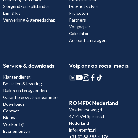
Siergrind- en splitbinder
Doe-het-zelver
Lijm & kit
Projecten
Verwerking & gereedschap
Partners
Voegwijzer
Calculator
Account aanvragen
Service & downloads
Volg ons op social media
Klantendienst
Bestellen & levering
Ruilen en terugzenden
Garantie & systeemgarantie
ROMFIX Nederland
Downloads
Vosdonkseweg 4
Contact
4714 VH Sprundel
Nieuws
Nederland
Werken bij
info@romfix.nl
Evenementen
+31 (0) 88 888 4 176