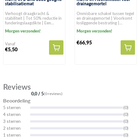
stabilisatiemat
drainagemortel
Verhoogt draagkracht &
Onmisbare schakel tussen tegel
stabiliteit | Tot 50% reductie in
en drainagemortel | Voorkomt
funderingslaagdikte | Een
losliggende bestrating |
levensduur van >100 jaar in
Geschikt voor alle
Morgen verzonden!
Morgen verzonden!
natuurlijke gronden
bestratingssoorten
€66,95
Vanaf
€5,50
Reviews
0,0 / 5
(0 reviews)
Beoordeling
5 sterren
(0)
4 sterren
(0)
3 sterren
(0)
2 sterren
(0)
1 sterren
(0)