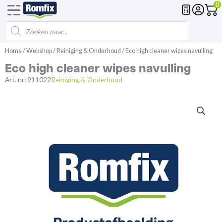
0
Products
Voegmortel
Drainagemortel
Fundering
Spl
search
Spring
Home
/
Webshop
/
Reiniging & Onderhoud
/ Eco high cleaner wipes navulling
naar
Eco high cleaner wipes navulling
de
inhoud
Art. nr:
911022
Reiniging & Onderhoud