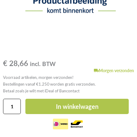
€
28,66
incl. BTW
Morgen verzonden
Voorraad artikelen, morgen verzonden!
Bestellingen vanaf €1.250 worden gratis verzonden.
Betaal zoals je wilt met iDeal of Bancontact
Eco
In winkelwagen
high
cleaner
wipes
navulling
aantal