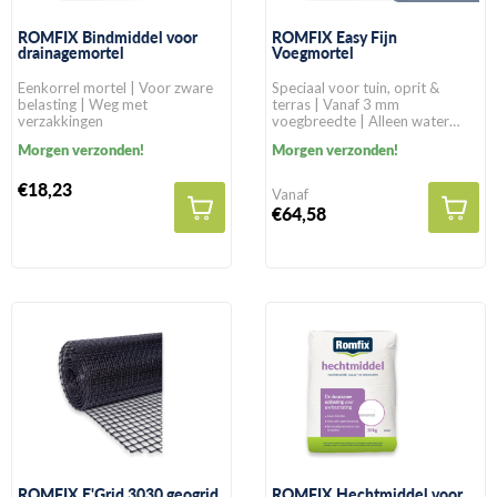
ROMFIX Bindmiddel voor
ROMFIX Easy Fijn
drainagemortel
Voegmortel
Eenkorrel mortel | Voor zware
Speciaal voor tuin, oprit &
belasting | Weg met
terras | Vanaf 3 mm
verzakkingen
voegbreedte | Alleen water
toevoegen
Morgen verzonden!
Morgen verzonden!
€18,23
Vanaf
€64,58
ROMFIX E'Grid 3030 geogrid
ROMFIX Hechtmiddel voor