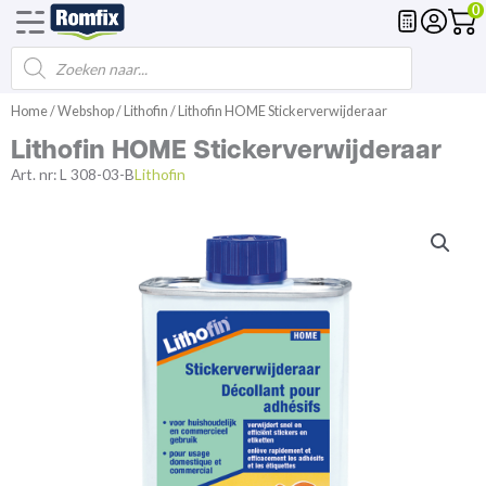
0
Products
Voegmortel
Drainagemortel
Fundering
Spl
search
Spring
Home
/
Webshop
/
Lithofin
/ Lithofin HOME Stickerverwijderaar
naar
Lithofin HOME Stickerverwijderaar
de
inhoud
Art. nr:
L 308-03-B
Lithofin