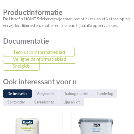
Productinformatie
De Lithofin HOME Stickerverwijderaar lost stickers en etiketten op en
verwijdert lijmresten, rubber en teer van bijna alle oppervlakken.
Documentatie
Technisch informatieblad
Veiligheidsinformatieblad
Snelgids
Ook interessant voor u
De bestseller
Voegmortel
Drainagemortel
Fundering
Splitbinder
Gereedschap
Lijm en kit