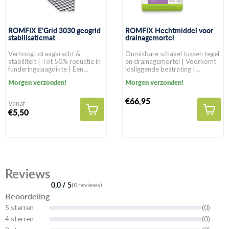
ROMFIX E'Grid 3030 geogrid
ROMFIX Hechtmiddel voor
stabilisatiemat
drainagemortel
Verhoogt draagkracht &
Onmisbare schakel tussen tegel
stabiliteit | Tot 50% reductie in
en drainagemortel | Voorkomt
funderingslaagdikte | Een
losliggende bestrating |
levensduur van >100 jaar in
Geschikt voor alle
Morgen verzonden!
Morgen verzonden!
natuurlijke gronden
bestratingssoorten
€66,95
Vanaf
€5,50
Reviews
0,0 / 5
(0 reviews)
Beoordeling
5 sterren
(0)
4 sterren
(0)