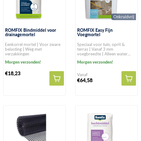
Onkruidvrij
ROMFIX Bindmiddel voor
ROMFIX Easy Fijn
drainagemortel
Voegmortel
Eenkorrel mortel | Voor zware
Speciaal voor tuin, oprit &
belasting | Weg met
terras | Vanaf 3 mm
verzakkingen
voegbreedte | Alleen water
toevoegen
Morgen verzonden!
Morgen verzonden!
€18,23
Vanaf
€64,58