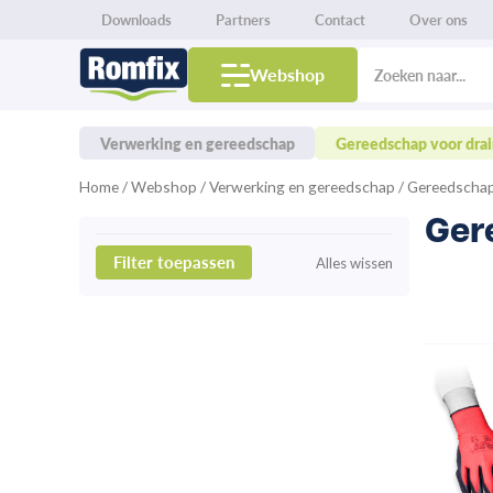
Spring
Downloads
Partners
Contact
Over ons
naar
Products
de
search
Webshop
inhoud
Verwerking en gereedschap
Gereedschap voor dra
Home
/
Webshop
/
Verwerking en gereedschap
/ Gereedschap
Ger
Filter toepassen
Alles wissen