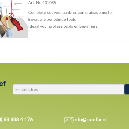
Art. Nr: 401085
Complete set voor aanbrengen drainagemortel
Bevat alle benodigde tools
Ideaal voor professionals en beginners
ef
0) 88 888 4 176
info@romfix.nl