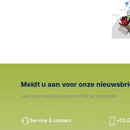
Meldt u aan voor onze nieuwsbri
Laat uw e-mailadres achter en blijf op de hoogte!
Service & contact
+31 (