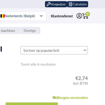
Voegwijzer
Calculator
0
Klantendienst
Nederlands (België)
Nederlands
 machines
Overige
l
Gesorteerd
Toont alle 4 resultaten
op
populariteit
€
2,74
incl. BTW
Morgen verzonden