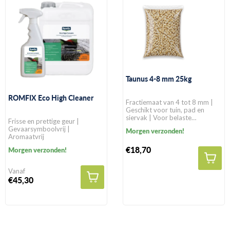
Taunus 4-8 mm 25kg
ROMFIX Eco High Cleaner
Fractiemaat van 4 tot 8 mm |
Geschikt voor tuin, pad en
siervak | Voor belaste
Frisse en prettige geur |
toepassingen mengen met
Gevaarsymboolvrij |
Morgen verzonden!
12,5% kwartszand
Aromaatvrij
€18,70
Morgen verzonden!
Vanaf
€45,30