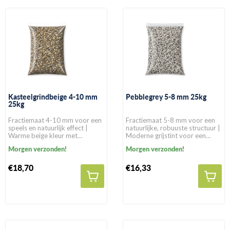
Kasteelgrindbeige 4-10 mm
Pebblegrey 5-8 mm 25kg
25kg
Fractiemaat 4-10 mm voor een
Fractiemaat 5-8 mm voor een
speels en natuurlijk effect |
natuurlijke, robuuste structuur |
Warme beige kleur met
Moderne grijstint voor een
decoratieve uitstraling | Voor
eigentijdse uitstraling | Voor
Morgen verzonden!
Morgen verzonden!
belaste toepassingen mengen
belaste toepassingen mengen
met 12,5% kwartszand
met 12,5% kwartszand
€18,70
€16,33