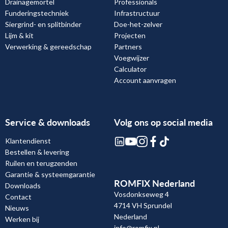
Drainagemortel
Professionals
Funderingstechniek
Infrastructuur
Siergrind- en splitbinder
Doe-het-zelver
Lijm & kit
Projecten
Verwerking & gereedschap
Partners
Voegwijzer
Calculator
Account aanvragen
Service & downloads
Volg ons op social media
Klantendienst
Bestellen & levering
Ruilen en terugzenden
Garantie & systeemgarantie
ROMFIX Nederland
Downloads
Vosdonkseweg 4
Contact
4714 VH Sprundel
Nieuws
Nederland
Werken bij
info@romfix.nl