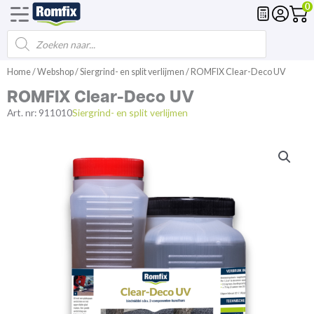
0
Products
Voegmortel
Drainagemortel
Fundering
Spl
search
Spring
Home
/
Webshop
/
Siergrind- en split verlijmen
/ ROMFIX Clear-Deco UV
naar
ROMFIX Clear-Deco UV
de
inhoud
Art. nr:
911010
Siergrind- en split verlijmen