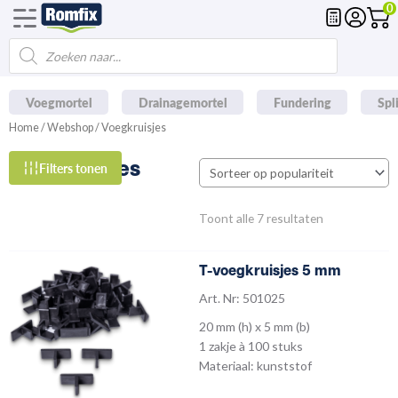
0
Spring
naar
Products
de
search
inhoud
Voegmortel
Drainagemortel
Fundering
Spl
Home
/
Webshop
/ Voegkruisjes
Voegkruisjes
Filters tonen
Gesorteerd
Toont alle 7 resultaten
op
populariteit
T-voegkruisjes 5 mm
Art. Nr: 501025
20 mm (h) x 5 mm (b)
1 zakje à 100 stuks
Materiaal: kunststof