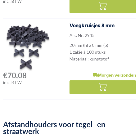
incl. BTW
Voegkruisjes 8 mm
Art. Nr: 2945
20 mm (h) x 8 mm (b)
1 zakje à 100 stuks
Materiaal: kunststof
€
70,08
Morgen verzonden
incl. BTW
Afstandhouders voor tegel- en
straatwerk