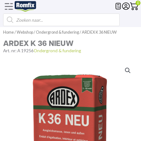
0
Products
Voegmortel
Drainagemortel
Fundering
Spl
search
Spring
Home
/
Webshop
/
Ondergrond & fundering
/ ARDEX K 36 NIEUW
naar
ARDEX K 36 NIEUW
de
inhoud
Art. nr:
A 19256
Ondergrond & fundering