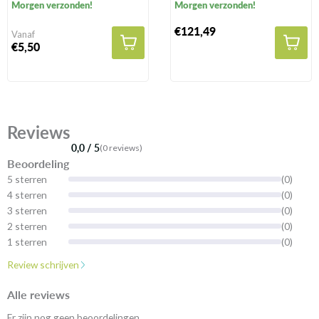
Morgen verzonden!
Morgen verzonden!
natuurlijke gronden
€121,49
Vanaf
€5,50
Reviews
0,0 / 5
(0 reviews)
Beoordeling
5 sterren
(0)
4 sterren
(0)
3 sterren
(0)
2 sterren
(0)
1 sterren
(0)
Review schrijven
Alle reviews
Er zijn nog geen beoordelingen.