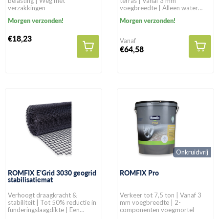
belasting | Weg met
terras | Vanaf 3 mm
verzakkingen
voegbreedte | Alleen water
toevoegen
Morgen verzonden!
Morgen verzonden!
€18,23
Vanaf
€64,58
Onkruidvrij
ROMFIX E'Grid 3030 geogrid
ROMFIX Pro
stabilisatiemat
Verhoogt draagkracht &
Verkeer tot 7,5 ton | Vanaf 3
stabiliteit | Tot 50% reductie in
mm voegbreedte | 2-
funderingslaagdikte | Een
componenten voegmortel
levensduur van >100 jaar in