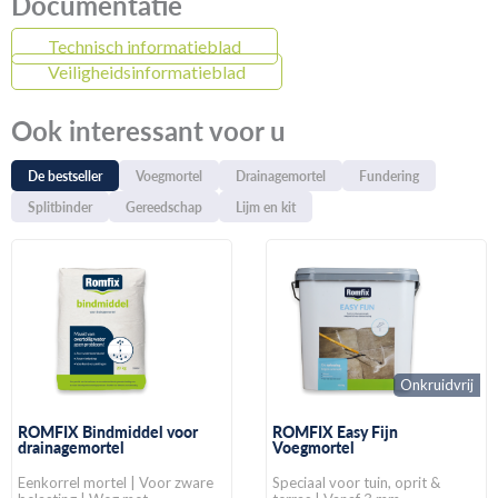
Documentatie
Technisch informatieblad
Veiligheidsinformatieblad
Ook interessant voor u
De bestseller
Voegmortel
Drainagemortel
Fundering
Splitbinder
Gereedschap
Lijm en kit
Onkruidvrij
ROMFIX Bindmiddel voor
ROMFIX Easy Fijn
drainagemortel
Voegmortel
Eenkorrel mortel | Voor zware
Speciaal voor tuin, oprit &