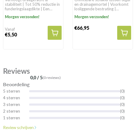
stabiliteit | Tot 50% reductie in
en drainagemortel | Voorkomt
funderingslaagdikte | Een
losliggende bestrating |
levensduur van >100 jaar in
Geschikt voor alle
Morgen verzonden!
Morgen verzonden!
natuurlijke gronden
bestratingssoorten
€66,95
Vanaf
€5,50
Reviews
0,0 / 5
(0 reviews)
Beoordeling
5 sterren
(0)
4 sterren
(0)
3 sterren
(0)
2 sterren
(0)
1 sterren
(0)
Review schrijven