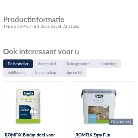
Productinformatie
Type S 38-45 mm 1 doos bevat 72 stuks
Ook interessant voor u
De bestseller
Voegmortel
Drainagemortel
Fundering
Splitbinder
Gereedschap
Lijm en kit
Onkruidvrij
ROMFIX Bindmiddel voor
ROMFIX Easy Fijn