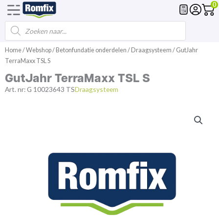
0
Products
Voegmortel
Drainagemortel
Fundering
Spl
search
Spring
Home
/
Webshop
/
Betonfundatie onderdelen
/
Draagsysteem
/ GutJahr
naar
TerraMaxx TSL S
de
GutJahr TerraMaxx TSL S
inhoud
Art. nr:
G 10023643 TS
Draagsysteem