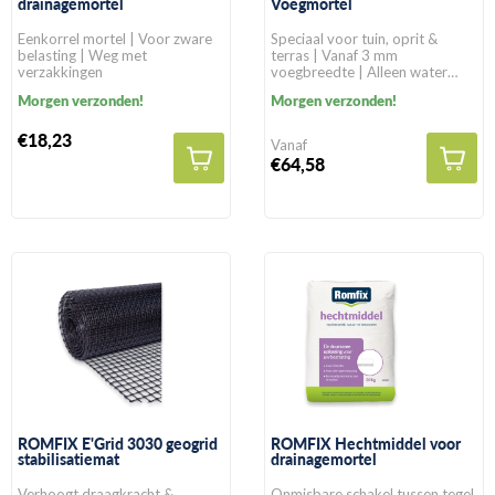
drainagemortel
Voegmortel
Eenkorrel mortel | Voor zware
Speciaal voor tuin, oprit &
belasting | Weg met
terras | Vanaf 3 mm
verzakkingen
voegbreedte | Alleen water
toevoegen
Morgen verzonden!
Morgen verzonden!
€18,23
Vanaf
€64,58
ROMFIX E'Grid 3030 geogrid
ROMFIX Hechtmiddel voor
stabilisatiemat
drainagemortel
Verhoogt draagkracht &
Onmisbare schakel tussen tegel