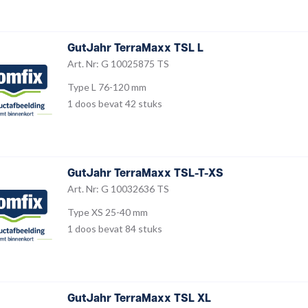
GutJahr TerraMaxx TSL L
Art. Nr: G 10025875 TS
Type L 76-120 mm
1 doos bevat 42 stuks
GutJahr TerraMaxx TSL-T-XS
Art. Nr: G 10032636 TS
Type XS 25-40 mm
1 doos bevat 84 stuks
GutJahr TerraMaxx TSL XL