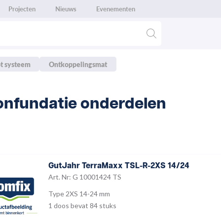
Projecten
Nieuws
Evenementen
t systeem
Ontkoppelingsmat
onfundatie onderdelen
GutJahr TerraMaxx TSL-R-2XS 14/24
Art. Nr: G 10001424 TS
Type 2XS 14-24 mm
1 doos bevat 84 stuks