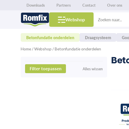
Ga
Downloads
Partners
Contact
Over ons
naar
Producten
de
zoeken
Webshop
inhoud
Betonfundatie onderdelen
Draagsysteem
Goo
Home
/
Webshop
/ Betonfundatie onderdelen
Bet
Filter toepassen
Alles wissen