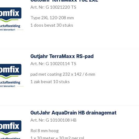
Art. Nr: G 10021220 TS
Type 2XL 120-208 mm
1 doos bevat 30 stuks
Gutjahr TerraMaxx RS-pad
Art. Nr: G 10020114 TS
pad met coating 232 x 142 / 6 mm
1 zak bevat 10 stuks
GutJahr AquaDrain HB drainagemat
Art. Nr: G 10100108 HB
Rol 8 mm hoog
1 x 30 meter = 30 m2 per rol