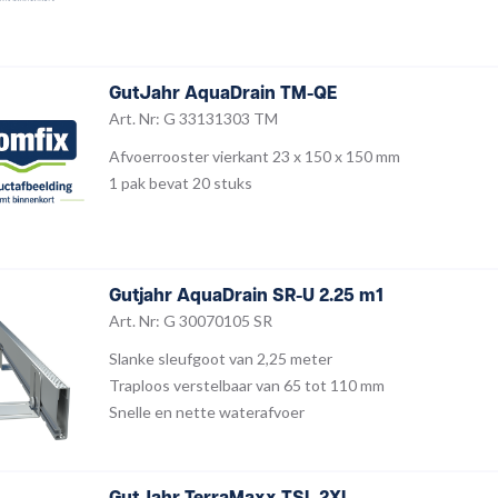
GutJahr AquaDrain TM-QE
Art. Nr: G 33131303 TM
Afvoerrooster vierkant 23 x 150 x 150 mm
1 pak bevat 20 stuks
Gutjahr AquaDrain SR-U 2.25 m1
Art. Nr: G 30070105 SR
Slanke sleufgoot van 2,25 meter
Traploos verstelbaar van 65 tot 110 mm
Snelle en nette waterafvoer
GutJahr TerraMaxx TSL 2XL