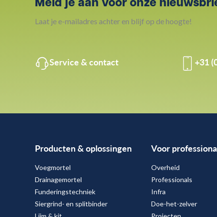
Meld je aan voor onze nieuwsbri
Laat je e-mailadres achter en blijf op de hoogte!
Service & contact
+31 (
Producten & oplossingen
Voor professiona
Voegmortel
Overheid
Drainagemortel
Professionals
Funderingstechniek
Infra
Siergrind- en splitbinder
Doe-het-zelver
Lijm & kit
Projecten