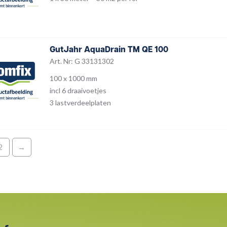
GutJahr AquaDrain TM QE 100
Art. Nr: G 33131302
100 x 1000 mm
incl 6 draaivoetjes
3 lastverdeelplaten
2
→