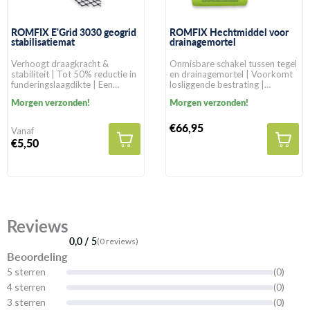
ROMFIX E'Grid 3030 geogrid
ROMFIX Hechtmiddel voor
stabilisatiemat
drainagemortel
Verhoogt draagkracht &
Onmisbare schakel tussen tegel
stabiliteit | Tot 50% reductie in
en drainagemortel | Voorkomt
funderingslaagdikte | Een
losliggende bestrating |
levensduur van >100 jaar in
Geschikt voor alle
Morgen verzonden!
Morgen verzonden!
natuurlijke gronden
bestratingssoorten
€66,95
Vanaf
€5,50
Reviews
0,0 / 5
(0 reviews)
Beoordeling
5 sterren
(0)
4 sterren
(0)
3 sterren
(0)