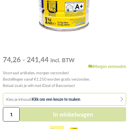
Prijsklasse:
74,26
-
241,44
incl. BTW
74,26
tot
Morgen verzonden
241,44
Voorraad artikelen, morgen verzonden!
Bestellingen vanaf €1.250 worden gratis verzonden.
Betaal zoals je wilt met iDeal of Bancontact
Klik om een keuze te maken
Kies je inhoud:
ARDEX
In winkelwagen
EP
2000
aantal