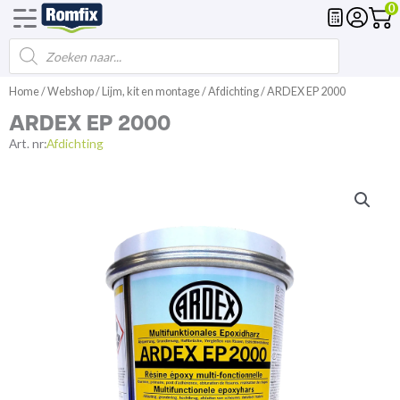
0
Producten
Voegmortel
Drainagemortel
Fundering
Spl
zoeken
Ga
Home
/
Webshop
/
Lijm, kit en montage
/
Afdichting
/ ARDEX EP 2000
naar
ARDEX EP 2000
de
inhoud
Art. nr:
Afdichting