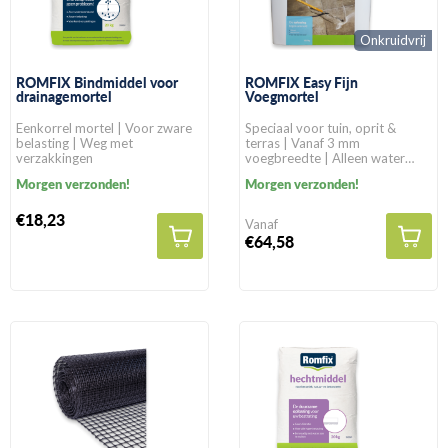
Onkruidvrij
ROMFIX Bindmiddel voor
ROMFIX Easy Fijn
drainagemortel
Voegmortel
Eenkorrel mortel | Voor zware
Speciaal voor tuin, oprit &
belasting | Weg met
terras | Vanaf 3 mm
verzakkingen
voegbreedte | Alleen water
toevoegen
Morgen verzonden!
Morgen verzonden!
€18,23
Vanaf
€64,58