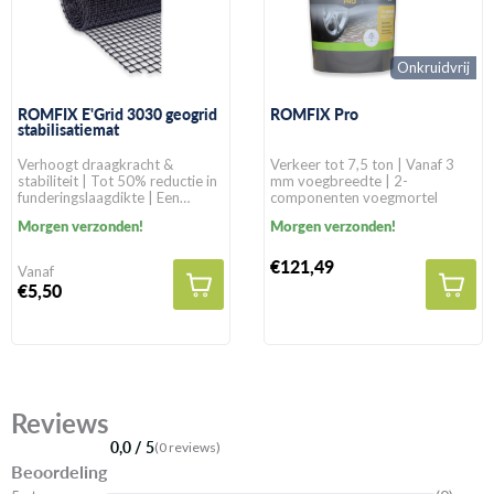
Onkruidvrij
ROMFIX E'Grid 3030 geogrid
ROMFIX Pro
stabilisatiemat
Verhoogt draagkracht &
Verkeer tot 7,5 ton | Vanaf 3
stabiliteit | Tot 50% reductie in
mm voegbreedte | 2-
funderingslaagdikte | Een
componenten voegmortel
levensduur van >100 jaar in
Morgen verzonden!
Morgen verzonden!
natuurlijke gronden
€121,49
Vanaf
€5,50
Reviews
0,0 / 5
(0 reviews)
Beoordeling