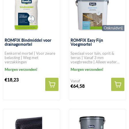
Onkruidvrij
ROMFIX Bindmiddel voor
ROMFIX Easy Fijn
drainagemortel
Voegmortel
Eenkorrel mortel | Voor zware
Speciaal voor tuin, oprit &
belasting | Weg met
terras | Vanaf 3 mm
verzakkingen
voegbreedte | Alleen water
toevoegen
Morgen verzonden!
Morgen verzonden!
€18,23
Vanaf
€64,58