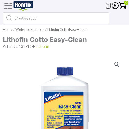
0
Producten
Voegmortel
Drainagemortel
Fundering
Spl
zoeken
Ga
Home
/
Webshop
/
Lithofin
/ Lithofin Cotto Easy-Clean
naar
Lithofin Cotto Easy-Clean
de
inhoud
Art. nr:
L 138-11-B
Lithofin