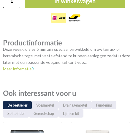
In winkelwagen
5
mm
aantal
Productinformatie
Deze voegkruisjes 5 mm zijn speciaal ontwikkeld om uw terras- of
keramische tegel met vaste afstand te kunnen aanleggen zodat u deze
later met een passende voegmortel kunt voo...
Meer informatie
Ook interessant voor u
De bestseller
Voegmortel
Drainagemortel
Fundering
Splitbinder
Gereedschap
Lijm en kit