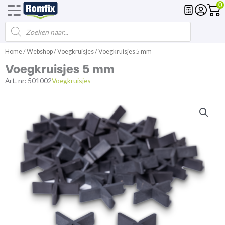
0
Producten
Voegmortel
Drainagemortel
Fundering
Spl
zoeken
Ga
Home
/
Webshop
/
Voegkruisjes
/ Voegkruisjes 5 mm
naar
Voegkruisjes 5 mm
de
inhoud
Art. nr:
501002
Voegkruisjes