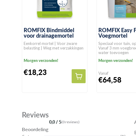
ROMFIX Bindmiddel
ROMFIX Easy F
voor drainagemortel
Voegmortel
Eenkorrel mortel | Voor zware
Speciaal voor tuin, op
belasting | Weg met verzakkingen
Vanaf 3 mm voegbree
water toevoegen
Morgen verzonden!
Morgen verzonden!
€18,23
Vanaf
€64,58
Reviews
0,0 / 5
(0 reviews)
Beoordeling