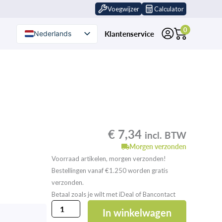
Voegwijzer
Calculator
0
Klantenservice
Nederlands
Nederlands (België)
€
7,34
incl. BTW
Morgen verzonden
Voorraad artikelen, morgen verzonden!
Bestellingen vanaf €1.250 worden gratis
verzonden.
Betaal zoals je wilt met iDeal of Bancontact
Steel
In winkelwagen
170cm