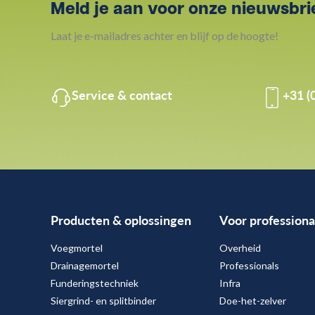
Meld je aan voor onze nieuwsbri
Laat je e-mailadres achter en blijf op de hoogte!
Service & contact
+31 (
Producten & oplossingen
Voor professiona
Voegmortel
Overheid
Drainagemortel
Professionals
Funderingstechniek
Infra
Siergrind- en splitbinder
Doe-het-zelver