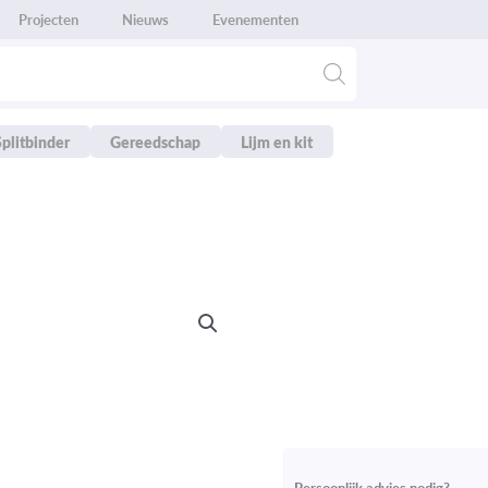
Projecten
Nieuws
Evenementen
Splitbinder
Gereedschap
Lijm en kit
Persoonlijk advies nodig?