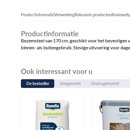
Productinformatie
Verwerking
Relevante producten
Reviews
Sp
Productinformatie
Bezemsteel van 170 cm, geschikt voor het bevestigen v
binnen- als buitengebruik. Stevige uitvoering voor dage
Ook interessant voor u
De bestseller
Voegmortel
Drainagemortel