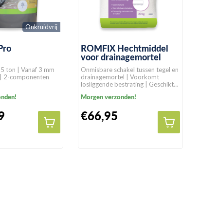
Onkruidvrij
Pro
ROMFIX Hechtmiddel
voor drainagemortel
,5 ton | Vanaf 3 mm
Onmisbare schakel tussen tegel en
 | 2-componenten
drainagemortel | Voorkomt
losliggende bestrating | Geschikt
voor alle bestratingssoorten
onden!
Morgen verzonden!
9
€66,95