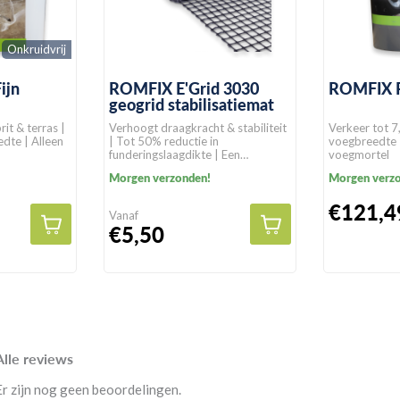
Onkruidvrij
ijn
ROMFIX E'Grid 3030
ROMFIX 
geogrid stabilisatiemat
rit & terras |
Verhoogt draagkracht & stabiliteit
Verkeer tot 7
dte | Alleen
| Tot 50% reductie in
voegbreedte
funderingslaagdikte | Een
voegmortel
levensduur van >100 jaar in
Morgen verzonden!
Morgen verz
natuurlijke gronden
€121,4
Vanaf
€5,50
Alle reviews
Er zijn nog geen beoordelingen.