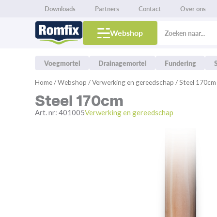
Downloads
Partners
Contact
Over ons
Producten
zoeken
Webshop
Voegmortel
Drainagemortel
Fundering
Ga
Home
/
Webshop
/
Verwerking en gereedschap
/ Steel 170cm
naar
Steel 170cm
de
inhoud
Art. nr:
401005
Verwerking en gereedschap