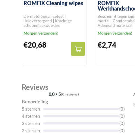
ROMFIX Cleaning wipes
ROMFIX
Werkhandscho
Dermatologisch getest |
Beschermt tegen snij
Huidverzorgend | Krachtige
mortel | Comfortabele grip |
schoonmaakdoekjes
Ademend materiaal
Morgen verzonden!
Morgen verzonden!
€20,68
€2,74
Reviews
0,0 / 5
(0 reviews)
Beoordeling
5 sterren
(0)
4 sterren
(0)
3 sterren
(0)
2 sterren
(0)