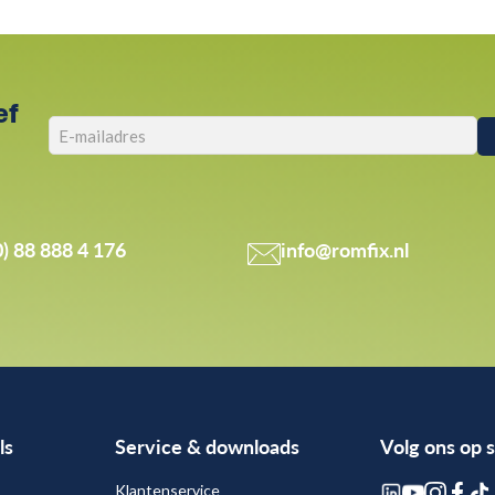
ef
0) 88 888 4 176
info@romfix.nl
ls
Service & downloads
Volg ons op 
Klantenservice