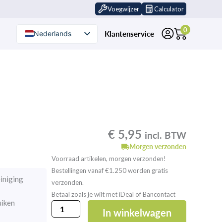
Voegwijzer
Calculator
0
Klantenservice
Nederlands
Nederlands (België)
€
5,95
incl. BTW
Morgen verzonden
Voorraad artikelen, morgen verzonden!
Bestellingen vanaf €1.250 worden gratis
einiging
verzonden.
Betaal zoals je wilt met iDeal of Bancontact
uiken
ROMFIX
In winkelwagen
Rubberen