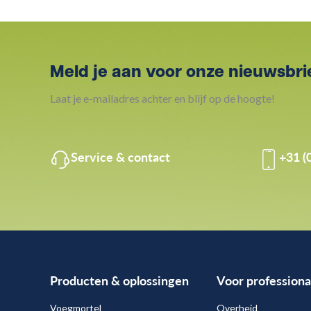
Meld je aan voor onze nieuwsbri
Laat je e-mailadres achter en blijf op de hoogte!
Service & contact
+31 (
Producten & oplossingen
Voor professiona
Voegmortel
Overheid