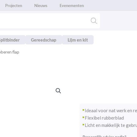
Projecten
Nieuws
Evenementen
Splitbinder
Gereedschap
Lijm en kit
beren flap
Ideaal voor nat werk en r
Flexibel rubberblad
Licht en makkelijk te gebr
Persoonlijk advies nodig?