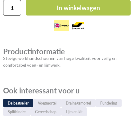
ROMFIX
In winkelwagen
Werkhandschoenen
aantal
Productinformatie
Stevige werkhandschoenen van hoge kwaliteit voor veilig en
comfortabel voeg- en lijmwerk.
Ook interessant voor u
De bestseller
Voegmortel
Drainagemortel
Fundering
Splitbinder
Gereedschap
Lijm en kit