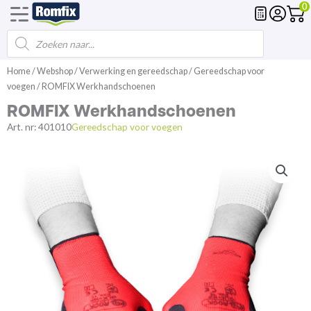
0
Producten
Voegmortel
Drainagemortel
Fundering
Spl
zoeken
Ga
Home
/
Webshop
/
Verwerking en gereedschap
/
Gereedschap voor
naar
voegen
/ ROMFIX Werkhandschoenen
de
ROMFIX Werkhandschoenen
inhoud
Art. nr:
401010
Gereedschap voor voegen