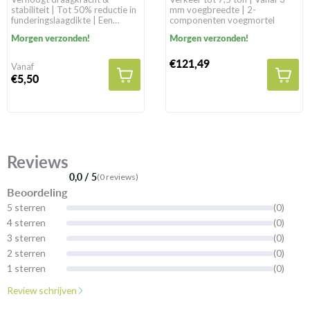
stabiliteit | Tot 50% reductie in
mm voegbreedte | 2-
funderingslaagdikte | Een
componenten voegmortel
levensduur van >100 jaar in
Morgen verzonden!
Morgen verzonden!
natuurlijke gronden
€121,49
Vanaf
€5,50
Reviews
0,0 / 5
(0 reviews)
Beoordeling
5 sterren
(0)
4 sterren
(0)
3 sterren
(0)
2 sterren
(0)
1 sterren
(0)
Review schrijven