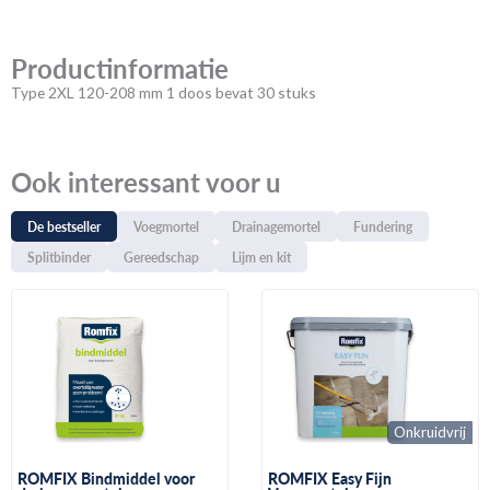
Productinformatie
Type 2XL 120-208 mm 1 doos bevat 30 stuks
Ook interessant voor u
De bestseller
Voegmortel
Drainagemortel
Fundering
Splitbinder
Gereedschap
Lijm en kit
Onkruidvrij
ROMFIX Bindmiddel voor
ROMFIX Easy Fijn