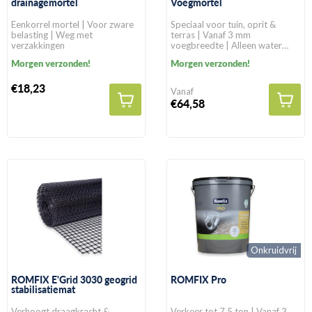
drainagemortel
Voegmortel
Eenkorrel mortel | Voor zware
Speciaal voor tuin, oprit &
belasting | Weg met
terras | Vanaf 3 mm
verzakkingen
voegbreedte | Alleen water
toevoegen
Morgen verzonden!
Morgen verzonden!
€18,23
Vanaf
€64,58
Onkruidvrij
ROMFIX E'Grid 3030 geogrid
ROMFIX Pro
stabilisatiemat
Verhoogt draagkracht &
Verkeer tot 7,5 ton | Vanaf 3