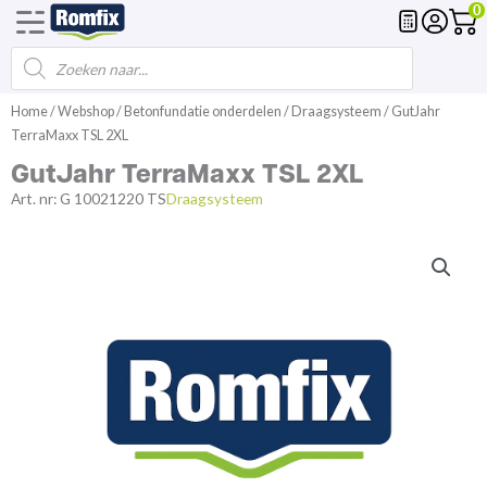
0
Producten
Voegmortel
Drainagemortel
Fundering
Spl
zoeken
Ga
Home
/
Webshop
/
Betonfundatie onderdelen
/
Draagsysteem
/ GutJahr
naar
TerraMaxx TSL 2XL
de
GutJahr TerraMaxx TSL 2XL
inhoud
Art. nr:
G 10021220 TS
Draagsysteem