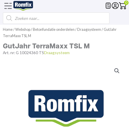
0
Products
Voegmortel
Drainagemortel
Fundering
Spl
search
Spring
Home
/
Webshop
/
Betonfundatie onderdelen
/
Draagsysteem
/ GutJahr
naar
TerraMaxx TSL M
de
GutJahr TerraMaxx TSL M
inhoud
Art. nr:
G 10024360 TS
Draagsysteem