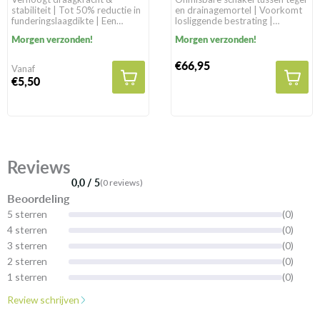
stabiliteit | Tot 50% reductie in
en drainagemortel | Voorkomt
funderingslaagdikte | Een
losliggende bestrating |
levensduur van >100 jaar in
Geschikt voor alle
Morgen verzonden!
Morgen verzonden!
natuurlijke gronden
bestratingssoorten
€66,95
Vanaf
€5,50
Reviews
0,0 / 5
(0 reviews)
Beoordeling
5 sterren
(0)
4 sterren
(0)
3 sterren
(0)
2 sterren
(0)
1 sterren
(0)
Review schrijven