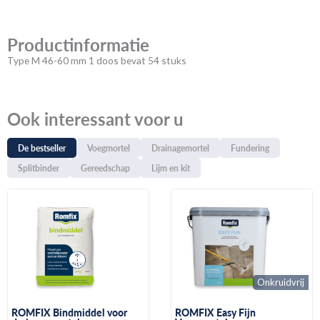
Productinformatie
Type M 46-60 mm 1 doos bevat 54 stuks
Ook interessant voor u
De bestseller
Voegmortel
Drainagemortel
Fundering
Splitbinder
Gereedschap
Lijm en kit
Onkruidvrij
ROMFIX Bindmiddel voor
ROMFIX Easy Fijn