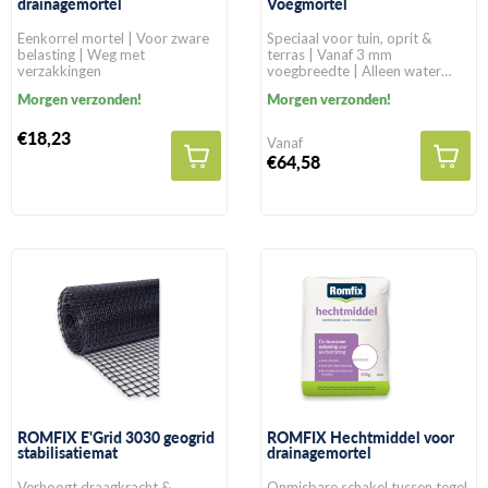
drainagemortel
Voegmortel
Eenkorrel mortel | Voor zware
Speciaal voor tuin, oprit &
belasting | Weg met
terras | Vanaf 3 mm
verzakkingen
voegbreedte | Alleen water
toevoegen
Morgen verzonden!
Morgen verzonden!
€18,23
Vanaf
€64,58
ROMFIX E'Grid 3030 geogrid
ROMFIX Hechtmiddel voor
stabilisatiemat
drainagemortel
Verhoogt draagkracht &
Onmisbare schakel tussen tegel