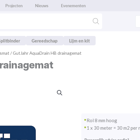
Projecten
Nieuws
Evenementen
Splitbinder
Gereedschap
Lijm en kit
gsmat
/ GutJahr AquaDrain HB drainagemat
drainagemat
Rol 8 mm hoog
1 x 30 meter = 30 m2 per 
Persoonlijk advies nodig?