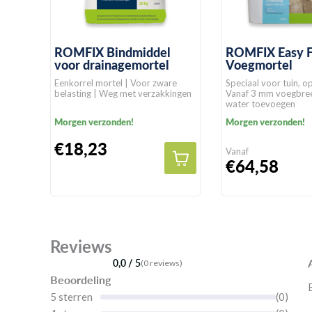
ROMFIX Bindmiddel
ROMFIX Easy F
voor drainagemortel
Voegmortel
Eenkorrel mortel | Voor zware
Speciaal voor tuin, op
belasting | Weg met verzakkingen
Vanaf 3 mm voegbree
water toevoegen
Morgen verzonden!
Morgen verzonden!
€18,23
Vanaf
€64,58
Reviews
0,0 / 5
(0 reviews)
Beoordeling
5 sterren
(0)