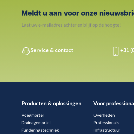
Meldt u aan voor onze nieuwsbri
Laat uw e-mailadres achter en blijf op de hoogte!
Service & contact
+31 (
Producten & oplossingen
Voor professiona
Voegmortel
Overheden
Drainagemortel
Professionals
Funderingstechniek
Infrastructuur