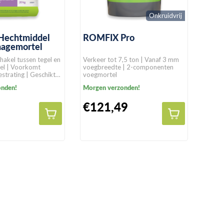
Onkruidvrij
echtmiddel
ROMFIX Pro
nagemortel
akel tussen tegel en
Verkeer tot 7,5 ton | Vanaf 3 mm
el | Voorkomt
voegbreedte | 2-componenten
estrating | Geschikt
voegmortel
tratingssoorten
onden!
Morgen verzonden!
€121,49