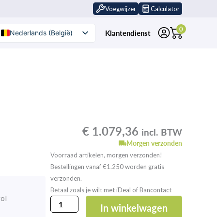
Voegwijzer
Calculator
0
Klantendienst
Nederlands (België)
Nederlands
€
1.079,36
incl. BTW
Morgen verzonden
Voorraad artikelen, morgen verzonden!
Bestellingen vanaf €1.250 worden gratis
verzonden.
Betaal zoals je wilt met iDeal of Bancontact
rol
GutJahr
In winkelwagen
AquaDrain