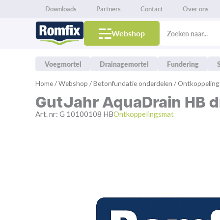
Downloads
Partners
Contact
Over ons
Products
search
Webshop
Voegmortel
Drainagemortel
Fundering
Spring
Home
/
Webshop
/
Betonfundatie onderdelen
/
Ontkoppelin
naar
GutJahr AquaDrain HB 
de
inhoud
Art. nr:
G 10100108 HB
Ontkoppelingsmat