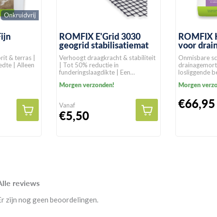
Onkruidvrij
ijn
ROMFIX E'Grid 3030
ROMFIX H
geogrid stabilisatiemat
voor drai
rit & terras |
Verhoogt draagkracht & stabiliteit
Onmisbare sch
dte | Alleen
| Tot 50% reductie in
drainagemort
funderingslaagdikte | Een
losliggende b
levensduur van >100 jaar in
voor alle bes
Morgen verzonden!
Morgen verz
natuurlijke gronden
€66,95
Vanaf
€5,50
Alle reviews
Er zijn nog geen beoordelingen.