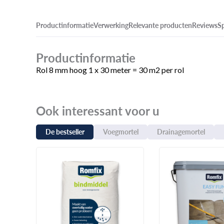
Productinformatie
Verwerking
Relevante producten
Reviews
Sp
Productinformatie
Rol 8 mm hoog 1 x 30 meter = 30 m2 per rol
Ook interessant voor u
De bestseller
Voegmortel
Drainagemortel