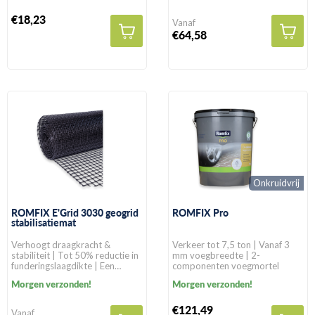
€18,23
Vanaf
€64,58
Onkruidvrij
ROMFIX E'Grid 3030 geogrid
ROMFIX Pro
stabilisatiemat
Verhoogt draagkracht &
Verkeer tot 7,5 ton | Vanaf 3
stabiliteit | Tot 50% reductie in
mm voegbreedte | 2-
funderingslaagdikte | Een
componenten voegmortel
levensduur van >100 jaar in
Morgen verzonden!
Morgen verzonden!
natuurlijke gronden
€121,49
Vanaf