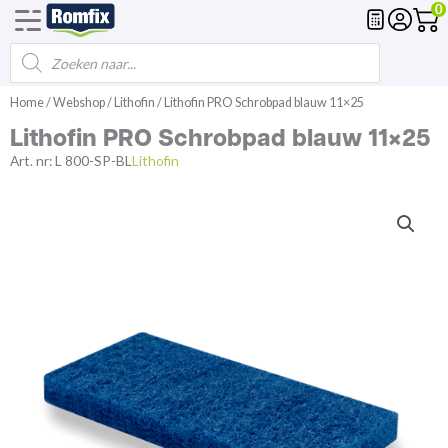
0
Products
Voegmortel
Drainagemortel
Fundering
Spl
search
Spring
Home
/
Webshop
/
Lithofin
/ Lithofin PRO Schrobpad blauw 11×25
naar
Lithofin PRO Schrobpad blauw 11×25
de
inhoud
Art. nr:
L 800-SP-BL
Lithofin