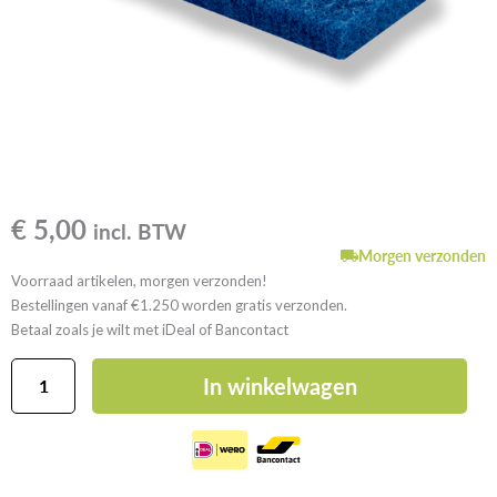
€
5,00
incl. BTW
Morgen verzonden
Voorraad artikelen, morgen verzonden!
Bestellingen vanaf €1.250 worden gratis verzonden.
Betaal zoals je wilt met iDeal of Bancontact
Lithofin
In winkelwagen
PRO
Schrobpad
blauw
11x25
aantal