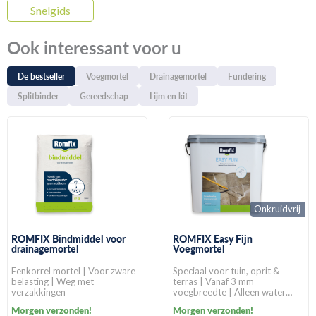
Snelgids
Ook interessant voor u
De bestseller
Voegmortel
Drainagemortel
Fundering
Splitbinder
Gereedschap
Lijm en kit
Onkruidvrij
ROMFIX Bindmiddel voor
ROMFIX Easy Fijn
drainagemortel
Voegmortel
Eenkorrel mortel | Voor zware
Speciaal voor tuin, oprit &
belasting | Weg met
terras | Vanaf 3 mm
verzakkingen
voegbreedte | Alleen water
toevoegen
Morgen verzonden!
Morgen verzonden!