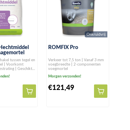
Onkruidvrij
echtmiddel
ROMFIX Pro
nagemortel
akel tussen tegel en
Verkeer tot 7,5 ton | Vanaf 3 mm
el | Voorkomt
voegbreedte | 2-componenten
estrating | Geschikt
voegmortel
tratingssoorten
onden!
Morgen verzonden!
€121,49