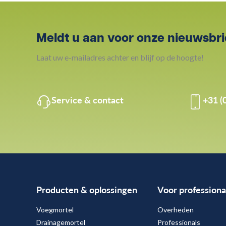
Meldt u aan voor onze nieuwsbri
Laat uw e-mailadres achter en blijf op de hoogte!
Service & contact
+31 (
Producten & oplossingen
Voor professiona
Voegmortel
Overheden
Drainagemortel
Professionals