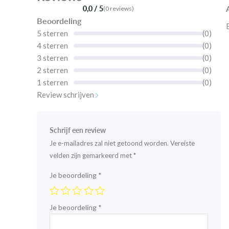
0,0 / 5
(0 reviews)
Beoordeling
5 sterren
(0)
4 sterren
(0)
3 sterren
(0)
2 sterren
(0)
1 sterren
(0)
Review schrijven
Schrijf een review
Je e-mailadres zal niet getoond worden.
Vereiste
velden zijn gemarkeerd met
*
Je beoordeling
*
Je beoordeling
*