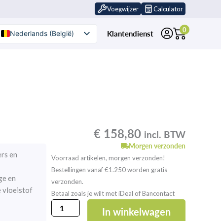
Voegwijzer
Calculator
0
Klantendienst
Nederlands (België)
Nederlands
€
158,80
incl. BTW
Morgen verzonden
ers en
Voorraad artikelen, morgen verzonden!
Bestellingen vanaf €1.250 worden gratis
ge en
verzonden.
e vloeistof
Betaal zoals je wilt met iDeal of Bancontact
Lithofin
In winkelwagen
IK