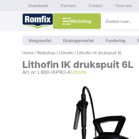
Downloads
Partners
Contact
Over ons
Products
search
Webshop
Voegmortel
Drainagemortel
Fundering
Spring
Home
/
Webshop
/
Lithofin
/ Lithofin IK drukspuit 6L
naar
Lithofin IK drukspuit 6L
de
inhoud
Art. nr:
L 800-IKPRO-6
Lithofin