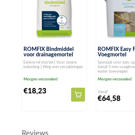
ROMFIX Bindmiddel
ROMFIX Easy F
voor drainagemortel
Voegmortel
Eenkorrel mortel | Voor zware
Speciaal voor tuin, op
belasting | Weg met verzakkingen
Vanaf 3 mm voegbree
water toevoegen
Morgen verzonden!
Morgen verzonden!
€18,23
Vanaf
€64,58
Reviews