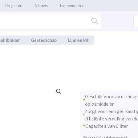
Projecten
Nieuws
Evenementen
Splitbinder
Gereedschap
Lijm en kit
Geschikt voor zure reinig
oplosmiddelen
Zorgt voor een gelijkmati
efficiënte verdeling van d
Capaciteit van 6 liter
Persoonlijk advies nodig?