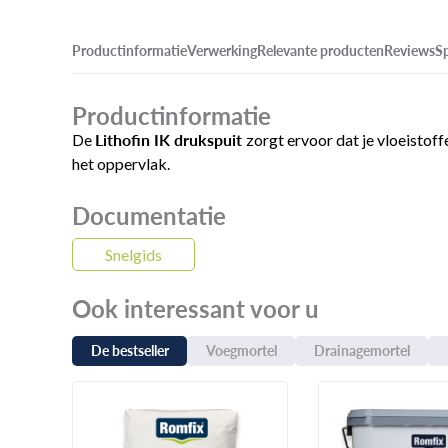
Productinformatie
Verwerking
Relevante producten
Reviews
Sp
Productinformatie
Lithofin IK drukspuit
De
zorgt ervoor dat je vloeistoff
het oppervlak.
Documentatie
Snelgids
Ook interessant voor u
De bestseller
Voegmortel
Drainagemortel