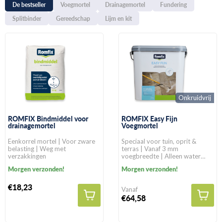
De bestseller
Voegmortel
Drainagemortel
Fundering
Splitbinder
Gereedschap
Lijm en kit
Onkruidvrij
ROMFIX Bindmiddel voor
ROMFIX Easy Fijn
drainagemortel
Voegmortel
Eenkorrel mortel | Voor zware
Speciaal voor tuin, oprit &
belasting | Weg met
terras | Vanaf 3 mm
verzakkingen
voegbreedte | Alleen water
toevoegen
Morgen verzonden!
Morgen verzonden!
€18,23
Vanaf
€64,58