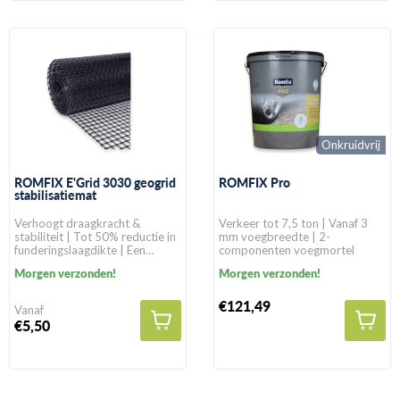
Onkruidvrij
ROMFIX E'Grid 3030 geogrid
ROMFIX Pro
stabilisatiemat
Verhoogt draagkracht &
Verkeer tot 7,5 ton | Vanaf 3
stabiliteit | Tot 50% reductie in
mm voegbreedte | 2-
funderingslaagdikte | Een
componenten voegmortel
levensduur van >100 jaar in
Morgen verzonden!
Morgen verzonden!
natuurlijke gronden
€121,49
Vanaf
€5,50