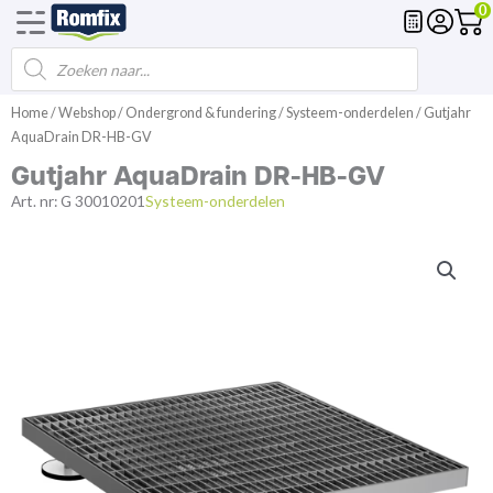
0
Products
Voegmortel
Drainagemortel
Fundering
Spl
search
Spring
Home
/
Webshop
/
Ondergrond & fundering
/
Systeem-onderdelen
/ Gutjahr
naar
AquaDrain DR-HB-GV
de
Gutjahr AquaDrain DR-HB-GV
inhoud
Art. nr:
G 30010201
Systeem-onderdelen