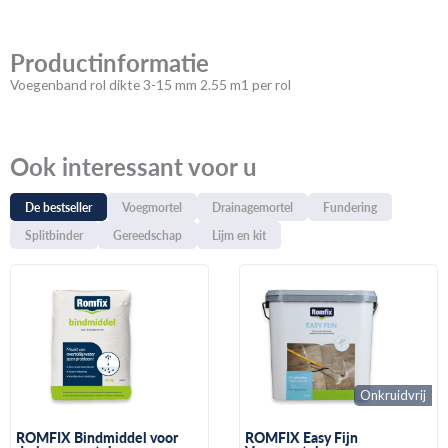
Productinformatie
Voegenband rol dikte 3-15 mm 2.55 m1 per rol
Ook interessant voor u
De bestseller
Voegmortel
Drainagemortel
Fundering
Splitbinder
Gereedschap
Lijm en kit
Onkruidvrij
ROMFIX Bindmiddel voor
ROMFIX Easy Fijn