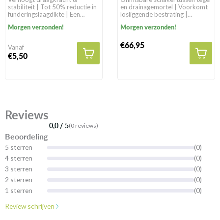
stabiliteit | Tot 50% reductie in
en drainagemortel | Voorkomt
funderingslaagdikte | Een
losliggende bestrating |
levensduur van >100 jaar in
Geschikt voor alle
Morgen verzonden!
Morgen verzonden!
natuurlijke gronden
bestratingssoorten
€66,95
Vanaf
€5,50
Reviews
0,0 / 5
(0 reviews)
Beoordeling
5 sterren
(0)
4 sterren
(0)
3 sterren
(0)
2 sterren
(0)
1 sterren
(0)
Review schrijven