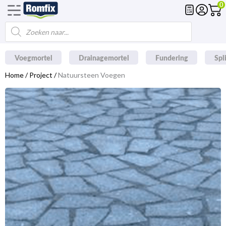
0
Ga
naar
Producten
de
zoeken
inhoud
Voegmortel
Drainagemortel
Fundering
Spl
Home
/
Project
/
Natuursteen Voegen