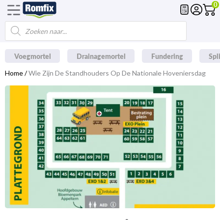
0
Ga
naar
Producten
de
zoeken
inhoud
Voegmortel
Drainagemortel
Fundering
Spl
Home
/
Wie Zijn De Standhouders Op De Nationale Hoveniersdag