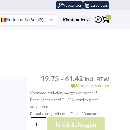
Voegwijzer
Calculator
0
Klantendienst
Nederlands (België)
Nederlands
Prijsklasse:
19,75
-
61,42
incl. BTW
19,75
tot
Morgen verzonden
61,42
Voorraad artikelen, morgen verzonden!
Bestellingen vanaf €1.250 worden gratis
verzonden.
Betaal zoals je wilt met iDeal of Bancontact
Gutjahr
In winkelwagen
AquaDrain