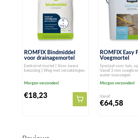
ROMFIX Bindmiddel
ROMFIX Easy F
voor drainagemortel
Voegmortel
Eenkorrel mortel | Voor zware
Speciaal voor tuin, op
belasting | Weg met verzakkingen
Vanaf 3 mm voegbree
water toevoegen
Morgen verzonden!
Morgen verzonden!
€18,23
Vanaf
€64,58