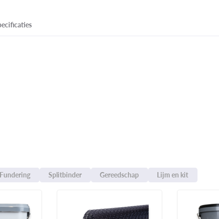
ecificaties
Fundering
Splitbinder
Gereedschap
Lijm en kit