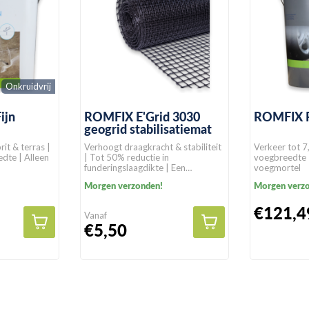
Onkruidvrij
ijn
ROMFIX E'Grid 3030
ROMFIX 
geogrid stabilisatiemat
rit & terras |
Verhoogt draagkracht & stabiliteit
Verkeer tot 7
dte | Alleen
| Tot 50% reductie in
voegbreedte
funderingslaagdikte | Een
voegmortel
levensduur van >100 jaar in
Morgen verzonden!
Morgen verz
natuurlijke gronden
€121,4
Vanaf
€5,50