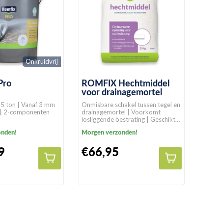
Onkruidvrij
Pro
ROMFIX Hechtmiddel
voor drainagemortel
,5 ton | Vanaf 3 mm
Onmisbare schakel tussen tegel en
 | 2-componenten
drainagemortel | Voorkomt
losliggende bestrating | Geschikt
voor alle bestratingssoorten
onden!
Morgen verzonden!
9
€66,95