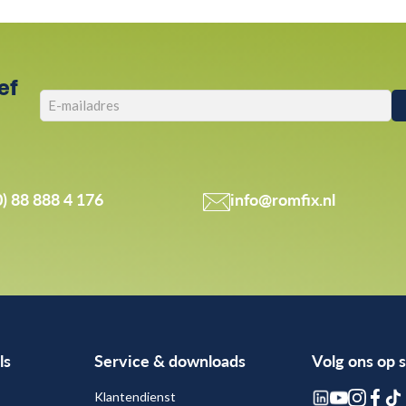
ef
0) 88 888 4 176
info@romfix.nl
ls
Service & downloads
Volg ons op 
Klantendienst