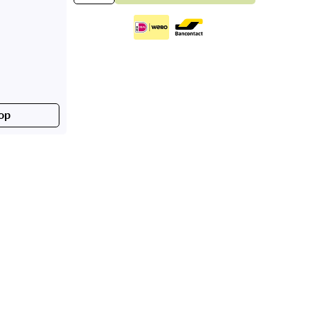
geperforeerd
hoekprofiel
aantal
op