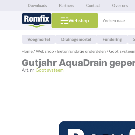
Downloads
Partners
Contact
Over ons
Products
search
Webshop
Voegmortel
Drainagemortel
Fundering
Spring
Home
/
Webshop
/
Betonfundatie onderdelen
/
Goot systee
naar
Gutjahr AquaDrain geper
de
inhoud
Art. nr:
Goot systeem