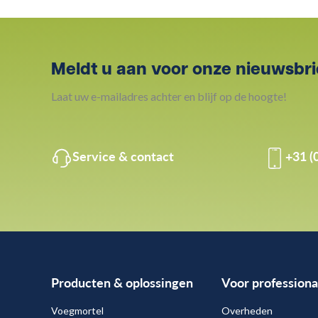
Meldt u aan voor onze nieuwsbri
Laat uw e-mailadres achter en blijf op de hoogte!
Service & contact
+31 (
Producten & oplossingen
Voor professiona
Voegmortel
Overheden