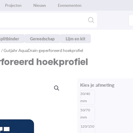
Projecten
Nieuws
Evenementen
Splitbinder
Gereedschap
Lijm en kit
m
/ Gutjahr AquaDrain geperforeerd hoekprofiel
foreerd hoekprofiel
Kies je afmeting
30/40
mm
50/70
mm
120/150