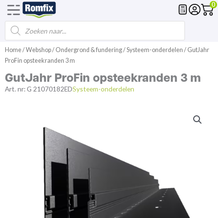
0
Products
Voegmortel
Drainagemortel
Fundering
Spl
search
Spring
Home
/
Webshop
/
Ondergrond & fundering
/
Systeem-onderdelen
/ GutJahr
naar
ProFin opsteekranden 3 m
de
GutJahr ProFin opsteekranden 3 m
inhoud
Art. nr:
G 21070182ED
Systeem-onderdelen