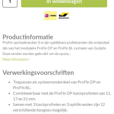
In winkelwagen
ProFin
opsteekranden
3
m
aantal
Productinformatie
ProFin opsteekranden 3 m zijn opklikbare profielranden die onderdeel
zijn van het modulaire ProFin DP en ProFin BL systeem van Gutjahr.
Deze randen worden gebruikt om de opsta...
Meer informatie
Verwerkingsvoorschriften
Toepassen als systeemonderdeel van ProFin DP en
ProFin BL.
Combineerbaar met de ProFin DP basisprofielen van 11,
17 en 21 mm.
Samen met 3 basisprofielen en 3 opklikranden zijn 12
verschillende hoogtes mogelijk.