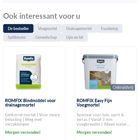
Ook interessant voor u
De bestseller
Voegmortel
Drainagemortel
Fundering
Splitbinder
Gereedschap
Lijm en kit
Onkruidvrij
ROMFIX Bindmiddel voor
ROMFIX Easy Fijn
drainagemortel
Voegmortel
Eenkorrel mortel | Voor zware
Speciaal voor tuin, oprit &
belasting | Weg met
terras | Vanaf 3 mm
verzakkingen
voegbreedte | Alleen water
toevoegen
Morgen verzonden!
Morgen verzonden!