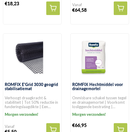
€18,23
Vanaf
€64,58
ROMFIX E'Grid 3030 geogrid
ROMFIX Hechtmiddel voor
stabilisatiemat
drainagemortel
Verhoogt draagkracht &
Onmisbare schakel tussen tegel
stabiliteit | Tot 50% reductie in
en drainagemortel | Voorkomt
funderingslaagdikte | Een
losliggende bestrating |
levensduur van >100 jaar in
Geschikt voor alle
Morgen verzonden!
Morgen verzonden!
natuurlijke gronden
bestratingssoorten
€66,95
Vanaf
€5,50