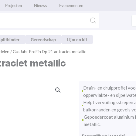
Projecten
Nieuws
Evenementen
Splitbinder
Gereedschap
Lijm en kit
delen
/ GutJahr ProFin Dp 21 antraciet metallic
raciet metallic
Drain- en druipprofiel voo
oppervlakte- en sijpelwate
Helpt vervuilingsstrepen 
balkonranden en gevels v
Gepoedercoat aluminium i
metallic.
Persoonlijk advies nodig?