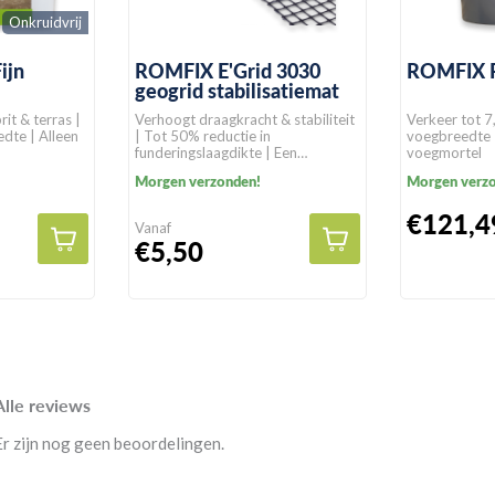
Onkruidvrij
ijn
ROMFIX E'Grid 3030
ROMFIX 
geogrid stabilisatiemat
rit & terras |
Verhoogt draagkracht & stabiliteit
Verkeer tot 7
dte | Alleen
| Tot 50% reductie in
voegbreedte
funderingslaagdikte | Een
voegmortel
levensduur van >100 jaar in
Morgen verzonden!
Morgen verz
natuurlijke gronden
€121,4
Vanaf
€5,50
Alle reviews
Er zijn nog geen beoordelingen.