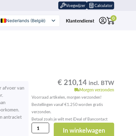
Voegwijzer
Calculator
0
Klantendienst
Nederlands (België)
Nederlands
€
210,14
incl. BTW
r afvoer van
Morgen verzonden
r.
Voorraad artikelen, morgen verzonden!
aan
Bestellingen vanaf €1.250 worden gratis
oorkomen.
verzonden.
n antraciet
Betaal zoals je wilt met iDeal of Bancontact
GutJahr
In winkelwagen
ProFin