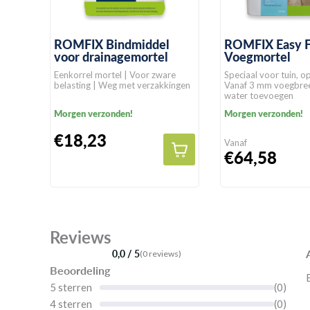
ROMFIX Bindmiddel
ROMFIX Easy F
voor drainagemortel
Voegmortel
Eenkorrel mortel | Voor zware
Speciaal voor tuin, op
belasting | Weg met verzakkingen
Vanaf 3 mm voegbree
water toevoegen
Morgen verzonden!
Morgen verzonden!
€18,23
Vanaf
€64,58
Reviews
0,0 / 5
(0 reviews)
Beoordeling
5 sterren
(0)
4 sterren
(0)