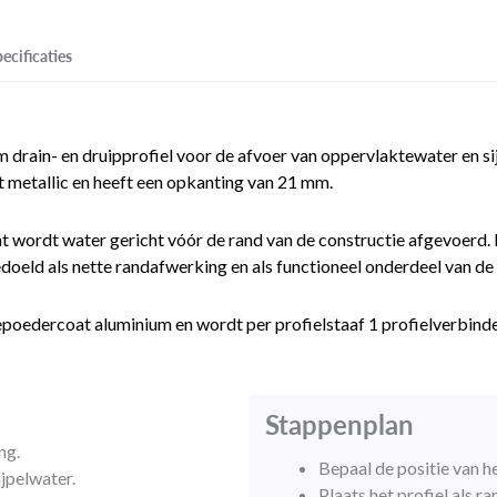
ecificaties
m drain- en druipprofiel voor de afvoer van oppervlaktewater en s
et metallic en heeft een opkanting van 21 mm.
 wordt water gericht vóór de rand van de constructie afgevoerd. 
doeld als nette randafwerking en als functioneel onderdeel van de
epoedercoat aluminium en wordt per profielstaaf 1 profielverbinde
Stappenplan
ng.
Bepaal de positie van he
jpelwater.
Plaats het profiel als 