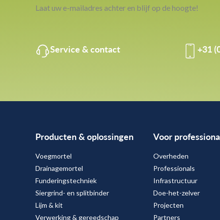
Laat uw e-mailadres achter en blijf op de hoogte!
Service & contact
+31 (
Producten & oplossingen
Voor professiona
Voegmortel
Overheden
Drainagemortel
Professionals
Funderingstechniek
Infrastructuur
Siergrind- en splitbinder
Doe-het-zelver
Lijm & kit
Projecten
Verwerking & gereedschap
Partners