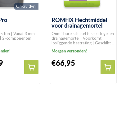
Onkruidvrij
Pro
ROMFIX Hechtmiddel
voor drainagemortel
,5 ton | Vanaf 3 mm
Onmisbare schakel tussen tegel en
 | 2-componenten
drainagemortel | Voorkomt
losliggende bestrating | Geschikt
voor alle bestratingssoorten
onden!
Morgen verzonden!
9
€66,95