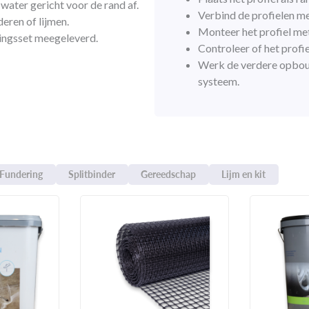
water gericht voor de rand af.
Verbind de profielen m
eren of lijmen.
Monteer het profiel me
gingsset meegeleverd.
Controleer of het profie
Werk de verdere opbouw
systeem.
Fundering
Splitbinder
Gereedschap
Lijm en kit