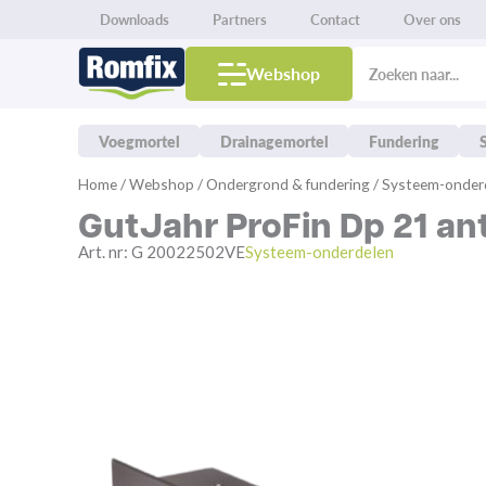
Downloads
Partners
Contact
Over ons
Products
search
Webshop
Voegmortel
Drainagemortel
Fundering
Spring
Home
/
Webshop
/
Ondergrond & fundering
/
Systeem-onder
naar
GutJahr ProFin Dp 21 ant
de
inhoud
Art. nr:
G 20022502VE
Systeem-onderdelen