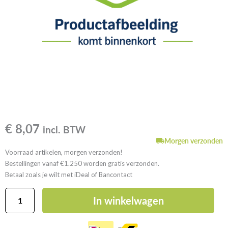
€
8,07
incl. BTW
Morgen verzonden
Voorraad artikelen, morgen verzonden!
Bestellingen vanaf €1.250 worden gratis verzonden.
Betaal zoals je wilt met iDeal of Bancontact
Gutjahr
In winkelwagen
TerraMaxx
RS-
schuifzekering