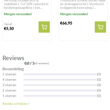
Verhoogt draagkracht &
Onmisbare schakel tussen tegel
stabiliteit | Tot 50% reductie in
en drainagemortel | Voorkomt
funderingslaagdikte | Een
losliggende bestrating |
levensduur van >100 jaar in
Geschikt voor alle
Morgen verzonden!
Morgen verzonden!
natuurlijke gronden
bestratingssoorten
€66,95
Vanaf
€5,50
Reviews
0,0 / 5
(0 reviews)
Beoordeling
5 sterren
(0)
4 sterren
(0)
3 sterren
(0)
2 sterren
(0)
1 sterren
(0)
Review schrijven