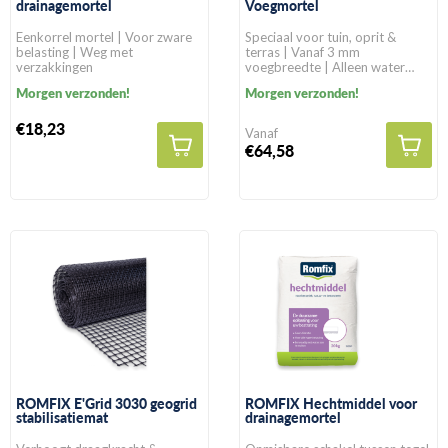
drainagemortel
Voegmortel
Eenkorrel mortel | Voor zware
Speciaal voor tuin, oprit &
belasting | Weg met
terras | Vanaf 3 mm
verzakkingen
voegbreedte | Alleen water
toevoegen
Morgen verzonden!
Morgen verzonden!
€18,23
Vanaf
€64,58
ROMFIX E'Grid 3030 geogrid
ROMFIX Hechtmiddel voor
stabilisatiemat
drainagemortel