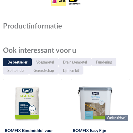
aantal
Productinformatie
Ook interessant voor u
De bestseller
Voegmortel
Drainagemortel
Fundering
Splitbinder
Gereedschap
Lijm en kit
Onkruidvrij
ROMFIX Bindmiddel voor
ROMFIX Easy Fijn