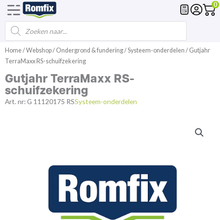
0
Producten
Voegmortel
Drainagemortel
Fundering
Spl
zoeken
Ga
Home
/
Webshop
/
Ondergrond & fundering
/
Systeem-onderdelen
/ Gutjahr
naar
TerraMaxx RS-schuifzekering
de
Gutjahr TerraMaxx RS-
inhoud
schuifzekering
Art. nr:
G 11120175 RS
Systeem-onderdelen