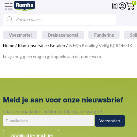
0
Ga
naar
Producten
de
zoeken
inhoud
Voegmortel
Drainagemortel
Fundering
Spl
Home
/
Klantenservice
/
Betalen
/
Is Mijn Betaling Veilig Bij ROMFIX
Er zijn nog geen vragen gekoppeld aan dit onderwerp.
Meld je aan voor onze nieuwsbrief
Laat je e-mailadres achter en blijf op de hoogte!
Download de brochure