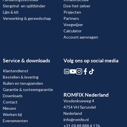
Siergrind- en splitbinder
Doe-het-zelver
Lijm & kit
Projecten
Verwerking & gereedschap
Partners
Voegwijzer
Calculator
Account aanvragen
Service & downloads
Volg ons op social media
Klantendienst
Bestellen & levering
Ruilen en terugzenden
Garantie & systeemgarantie
ROMFIX Nederland
Downloads
Vosdonkseweg 4
Contact
4714 VH Sprundel
Nieuws
Nederland
Werken bij
info@romfix.nl
Evenementen
+31 (0) 88 888 4 176