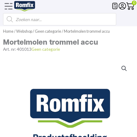
0
Products
Voegmortel
Drainagemortel
Fundering
Spl
search
Spring
Home
/
Webshop
/
Geen categorie
/ Mortelmolen trommel accu
naar
Mortelmolen trommel accu
de
inhoud
Art. nr:
401013
Geen categorie