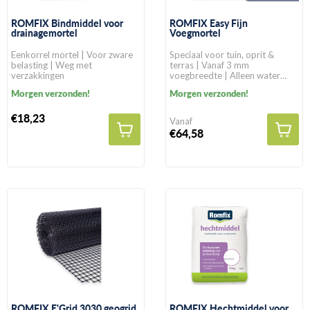
ROMFIX Bindmiddel voor
ROMFIX Easy Fijn
drainagemortel
Voegmortel
Eenkorrel mortel | Voor zware
Speciaal voor tuin, oprit &
belasting | Weg met
terras | Vanaf 3 mm
verzakkingen
voegbreedte | Alleen water
toevoegen
Morgen verzonden!
Morgen verzonden!
€18,23
Vanaf
€64,58
ROMFIX E'Grid 3030 geogrid
ROMFIX Hechtmiddel voor