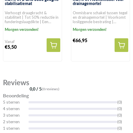
stabilisatiemat
drainagemortel
Verhoogt draagkracht &
Onmisbare schakel tussen tegel
stabiliteit | Tot 50% reductie in
en drainagemortel | Voorkomt
funderingslaagdikte | Een
losliggende bestrating |
levensduur van >100 jaar in
Geschikt voor alle
Morgen verzonden!
Morgen verzonden!
natuurlijke gronden
bestratingssoorten
€66,95
Vanaf
€5,50
Reviews
0,0 / 5
(0 reviews)
Beoordeling
5 sterren
(0)
4 sterren
(0)
3 sterren
(0)
2 sterren
(0)
1 sterren
(0)